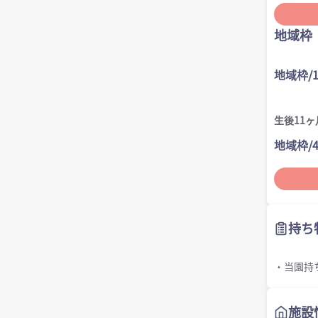
地域枠
地域枠/
生後11ヶ
地域枠/
持ち
・当園持
施設