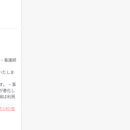
 ・看護師
いたしま
す。 ・事
が悪化し
細は利用
df/146/医