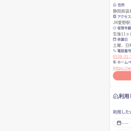
住所
静岡県袋井
アクセス
JR愛野
保育年
生後11
休園日
土曜、日
電話番
0538-31-
ホームペ
https://w
利用
利用した
-----