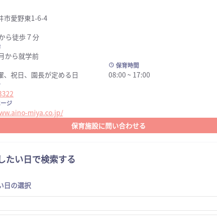
市愛野東1-6-4
駅から徒歩７分
齢
ヶ月から就学前
保育時間
曜、祝日、園長が定める日
08:00 ~
17:00
号
3322
ージ
ww.aino-miya.co.jp/
保育施設に問い合わせる
したい日で検索する
い日の選択