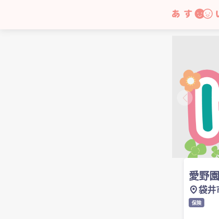
一覧へ
愛野
袋井
保険