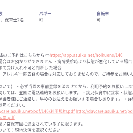
数
バギー
自転車
名、保育士2名
可
可
以降のご予約はこちらから ⇨
https://app.asuiku.net/hoikuens/146
場合はお預かりができません ・病院受診時より状態が悪化している場合
診て受け入れ不可と判断し た場合
、アレルギー除去食の場合は対応しておりませんので、ご持参をお願い
ついて】 ・必ず当園の事前登録を済ませてから、利用予約をお願いしま
関しては、登園に電話連絡をお願いします。 ・病児保育中に症状・状態
保護者様にご連絡し、早めのお迎えをお願いする場合もあります。 ・詳
参照ください。
aycare.asuiku.net/pdf/146/利用規約.pdf
http://daycare.asuiku.net/p
票.pdf
愛ノ宮保育園に通園されている子に限ります。
ついて：現地決済を選択ください