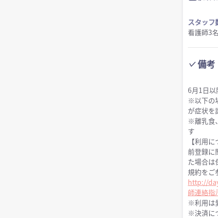
スタッフ
看護師3
備考
6月1日
※以下の
が症状を
※離乳食
す
【利用に
前登録に
た場合は
規約をご
http://d
師連絡指示
※利用は
※決済に