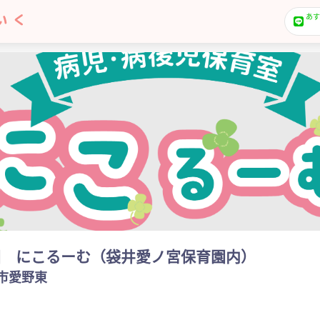
あす
園 にこるーむ（袋井愛ノ宮保育園内）
市愛野東